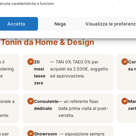
 ad approvazione finanziaria. Vieni in showroom per il preventivo person
alcune caratteristiche e funzioni.
Accetta
Nega
Visualizza le preferen
 Tonin da Home & Design
 il
20
— TAN 0% TAEG 0% per
Con
ndering
mesi
acquisti da 2.500€, soggetto
su 
te
tasso
ad approvazione.
zero
ionale a
Consulente
— un referente fisso
Mar
dedicato
dalla prima visita al post-
cert
ente.
vendita.
o per
Showroom
— esposizione sempre