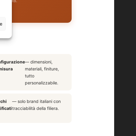
alizzato.
ze
figurazione
— dimensioni,
misura
materiali, finiture,
tutto
personalizzabile.
chi
— solo brand italiani con
ificati
tracciabilità della filiera.