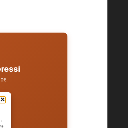
eressi
00€
ID
nte