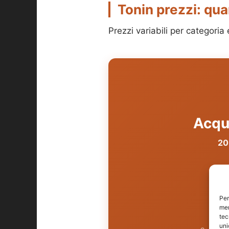
Tonin prezzi: qu
Prezzi variabili per categori
Acqui
20
Per
mem
tec
uni