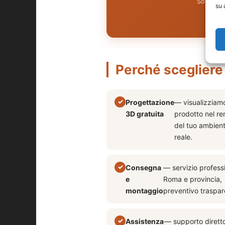
Soggetto
su 
Perché scegliere
Progettazione
— visualizziamo
3D gratuita
prodotto nel re
del tuo ambien
reale.
Consegna
— servizio profess
e
Roma e provincia,
montaggio
preventivo traspar
Assistenza
— supporto dirett