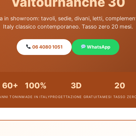
Valtournanche 30
 in showroom: tavoli, sedie, divani, letti, complemen
Italy classico contemporaneo. Tasso zero 20 mesi.
06 4080 1051
WhatsApp
60+
100%
3D
20
ANNI TONIN
MADE IN ITALY
PROGETTAZIONE GRATUITA
MESI TASSO ZER