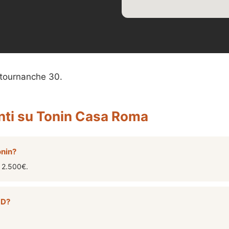
tournanche 30.
ti su Tonin Casa Roma
onin?
a 2.500€.
3D?