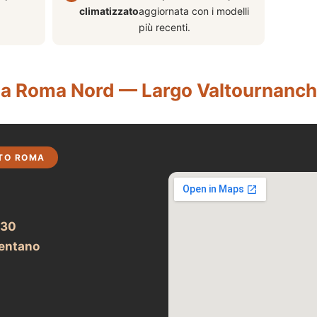
climatizzato
aggiornata con i modelli
più recenti.
a Roma Nord — Largo Valtournanc
TO ROMA
 30
entano