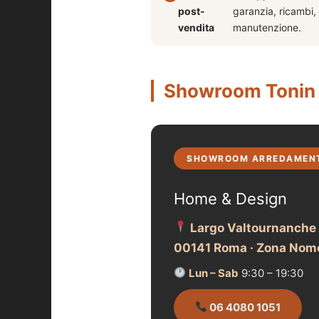
post-
garanzia, ricambi,
vendita
manutenzione.
Showroom Tonin 
SHOWROOM ARREDAMEN
Home & Design
Largo Valtournanche
00141 Roma · Zona Nom
Lun – Sab
9:30 – 19:30
06 4080 1051