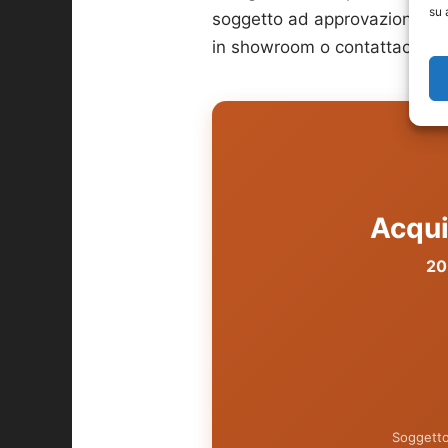
su 
soggetto ad approvazione fina
in showroom o contattaci: la
Acqui
20
Soggetto