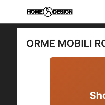
Vai
al
contenuto
ORME MOBILI 
Sh