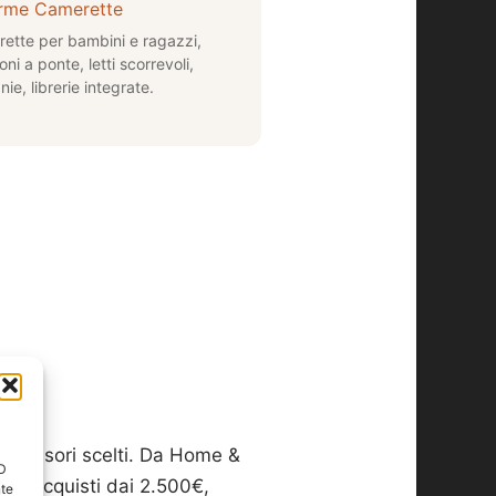
me Camerette
ette per bambini e ragazzi,
oni a ponte, letti scorrevoli,
nie, librerie integrate.
 accessori scelti. Da Home &
ID
er acquisti dai 2.500€,
nte