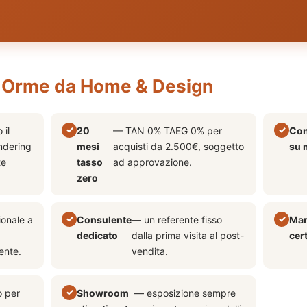
e Orme da Home & Design
 il
20
— TAN 0% TAEG 0% per
Con
ndering
mesi
acquisti da 2.500€, soggetto
su 
te
tasso
ad approvazione.
zero
ionale a
Consulente
— un referente fisso
Mar
dedicato
dalla prima visita al post-
cert
ente.
vendita.
o per
Showroom
— esposizione sempre