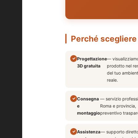
Perché sceglier
Progettazione
— visualizziamo
3D gratuita
prodotto nel re
del tuo ambien
reale.
Consegna
— servizio profess
e
Roma e provincia,
montaggio
preventivo traspar
Assistenza
— supporto dirett