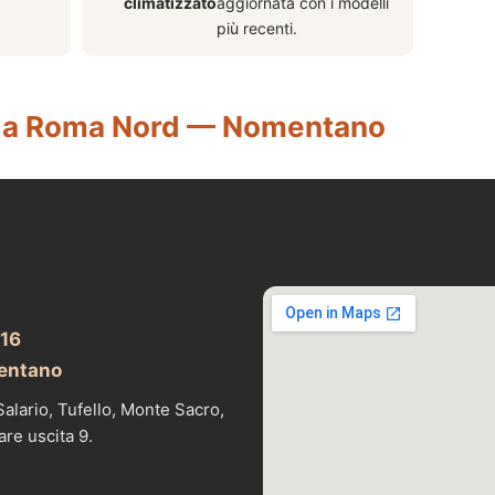
climatizzato
aggiornata con i modelli
più recenti.
a Roma Nord — Nomentano
 16
entano
alario, Tufello, Monte Sacro,
are uscita 9.