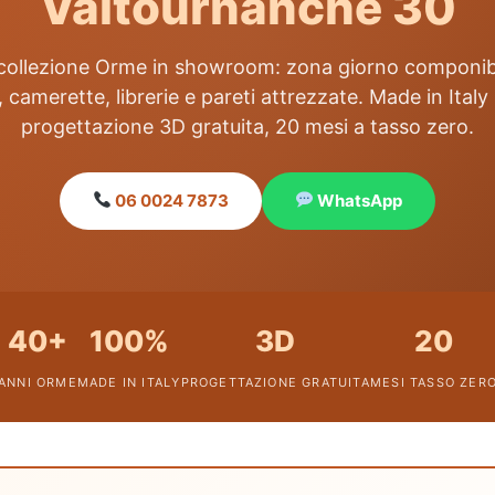
Valtournanche 30
 collezione Orme in showroom: zona giorno componib
, camerette, librerie e pareti attrezzate. Made in Italy
progettazione 3D gratuita, 20 mesi a tasso zero.
06 0024 7873
WhatsApp
40+
100%
3D
20
ANNI ORME
MADE IN ITALY
PROGETTAZIONE GRATUITA
MESI TASSO ZER