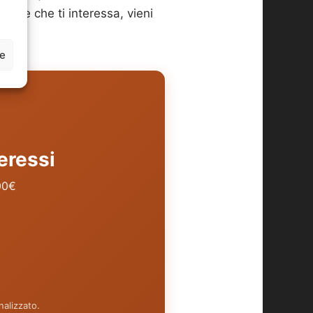
ione che ti interessa, vieni
ze
eressi
00€
alizzato.