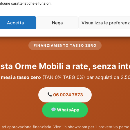
alcune caratteristiche e funzioni.
nziaria. Per un preventivo personalizzato sulla composiz
 consulenza è gratuita e senza impegno.
Accetta
Nega
Visualizza le preferen
FINANZIAMENTO TASSO ZERO
sta Orme Mobili a rate, senza int
 mesi a tasso zero
(TAN 0% TAEG 0%) per acquisti da 2.5
06 0024 7873
WhatsApp
 ad approvazione finanziaria. Vieni in showroom per il preventivo person