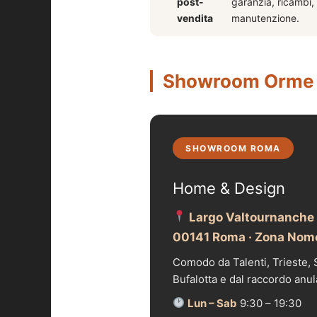
post-
garanzia, ricambi,
vendita
manutenzione.
Showroom Orme 
SHOWROOM ROMA
Home & Design
Largo Valtournanche
00141 Roma · Zona Nom
Comodo da Talenti, Trieste, S
Bufalotta e dal raccordo anul
Lun – Sab
9:30 – 19:30