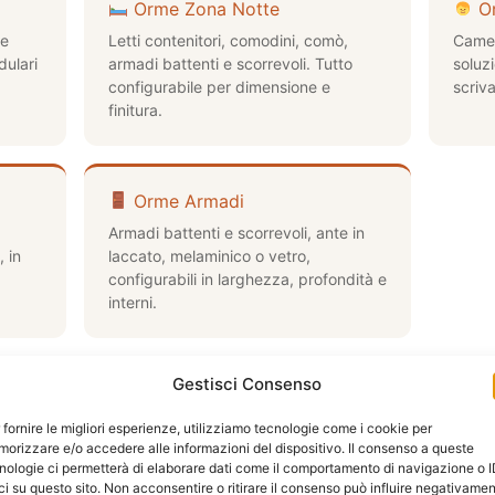
Orme Zona Notte
Or
 e
Letti contenitori, comodini, comò,
Camer
dulari
armadi battenti e scorrevoli. Tutto
soluzi
configurabile per dimensione e
scriva
finitura.
Orme Armadi
Armadi battenti e scorrevoli, ante in
, in
laccato, melaminico o vetro,
configurabili in larghezza, profondità e
interni.
Gestisci Consenso
nto costano gli arredi Orme a Roma
 fornire le migliori esperienze, utilizziamo tecnologie come i cookie per
orizzare e/o accedere alle informazioni del dispositivo. Il consenso a queste
one del modello, delle dimensioni, delle finiture e degli
nologie ci permetterà di elaborare dati come il comportamento di navigazione o 
ziamento fino a 20 mesi a tasso zero (TAN 0% TAEG 0%) p
ci su questo sito. Non acconsentire o ritirare il consenso può influire negativame