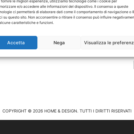
 fornire le migliori esperienze, utilizziamo tecnologie come i cookie per
orizzare e/o accedere alle informazioni del dispositivo. Il consenso a queste
nologie ci permetterà di elaborare dati come il comportamento di navigazione o 
ci su questo sito. Non acconsentire o ritirare il consenso può influire negativame
P
alcune caratteristiche e funzioni.
C
Accetta
Nega
Visualizza le preferen
COPYRIGHT © 2026 HOME & DESIGN. TUTTI I DIRITTI RISERVATI