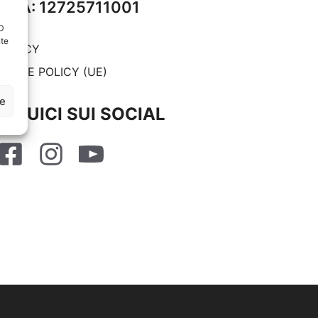
P.IVA: 12725711001
ID
nte
RIVACY
OOKIE POLICY (UE)
ze
SEGUICI SUI SOCIAL