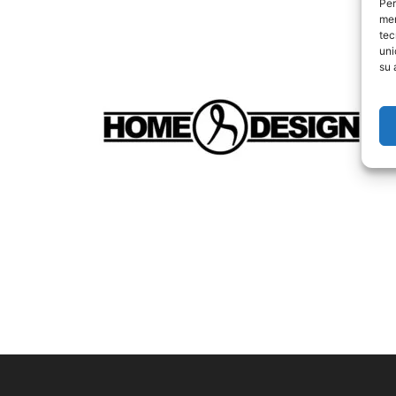
Per
mem
tec
uni
su 