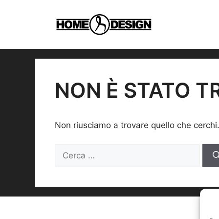
Vai
al
contenuto
NON È STATO T
Non riusciamo a trovare quello che cerchi
Ricerca
per: