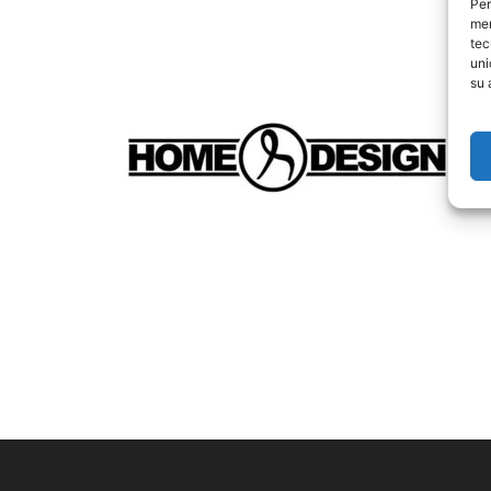
Per
mem
tec
uni
su 