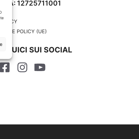
P.IVA: 12725711001
ID
nte
RIVACY
OOKIE POLICY (UE)
ze
SEGUICI SUI SOCIAL