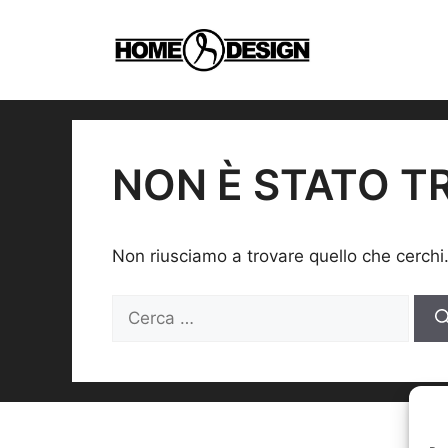
Vai
al
contenuto
NON È STATO T
Non riusciamo a trovare quello che cerchi
Ricerca
per: