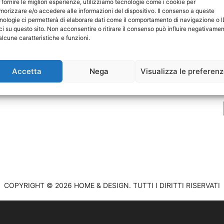
 fornire le migliori esperienze, utilizziamo tecnologie come i cookie per
orizzare e/o accedere alle informazioni del dispositivo. Il consenso a queste
nologie ci permetterà di elaborare dati come il comportamento di navigazione o 
ci su questo sito. Non acconsentire o ritirare il consenso può influire negativame
P
alcune caratteristiche e funzioni.
C
Accetta
Nega
Visualizza le preferen
COPYRIGHT © 2026 HOME & DESIGN. TUTTI I DIRITTI RISERVATI