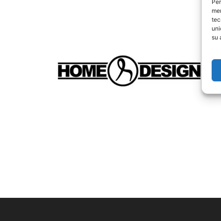
Per
mem
tec
uni
su 