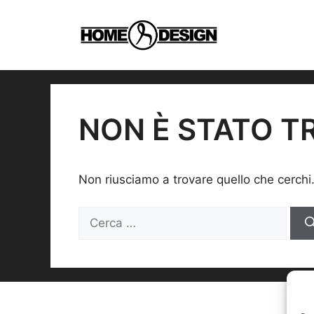
Vai
al
contenuto
NON È STATO T
Non riusciamo a trovare quello che cerchi
Ricerca
per: