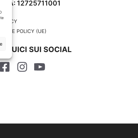
P.IVA: 12725711001
ID
nte
RIVACY
OOKIE POLICY (UE)
ze
SEGUICI SUI SOCIAL