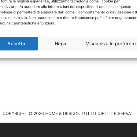
 fornire le migliori esperienze, utilizziamo tecnologie come i cookie per
orizzare e/o accedere alle informazioni del dispositivo. Il consenso a queste
nologie ci permetterà di elaborare dati come il comportamento di navigazione o 
ci su questo sito. Non acconsentire o ritirare il consenso può influire negativame
P
alcune caratteristiche e funzioni.
C
Accetta
Nega
Visualizza le preferen
COPYRIGHT © 2026 HOME & DESIGN. TUTTI I DIRITTI RISERVATI