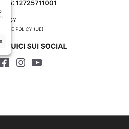
P.IVA: 12725711001
ID
nte
RIVACY
OOKIE POLICY (UE)
ze
SEGUICI SUI SOCIAL