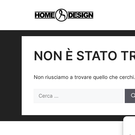
Vai
al
contenuto
NON È STATO T
Non riusciamo a trovare quello che cerchi
Ricerca
per: