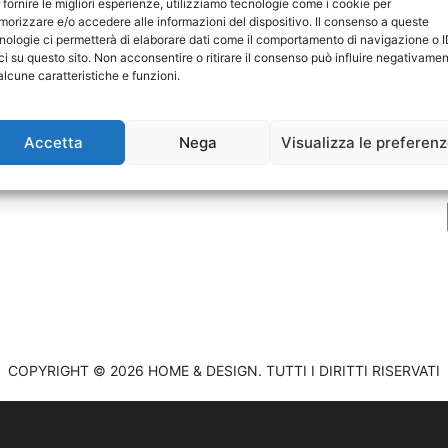
 fornire le migliori esperienze, utilizziamo tecnologie come i cookie per
orizzare e/o accedere alle informazioni del dispositivo. Il consenso a queste
nologie ci permetterà di elaborare dati come il comportamento di navigazione o 
ci su questo sito. Non acconsentire o ritirare il consenso può influire negativame
P
alcune caratteristiche e funzioni.
C
Accetta
Nega
Visualizza le preferen
COPYRIGHT © 2026 HOME & DESIGN. TUTTI I DIRITTI RISERVATI