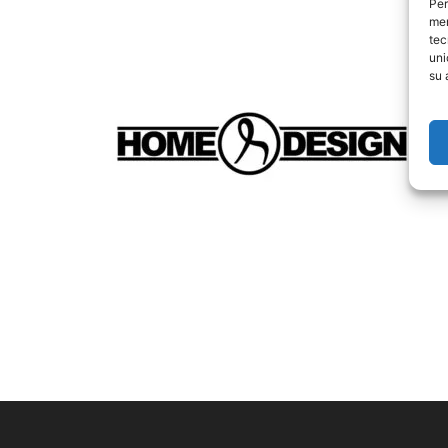
Per
mem
tec
uni
su 