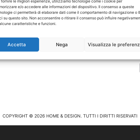
 fornire le migliori esperienze, utilizziamo tecnologie come i cookie per
orizzare e/o accedere alle informazioni del dispositivo. Il consenso a queste
nologie ci permetterà di elaborare dati come il comportamento di navigazione o 
ci su questo sito. Non acconsentire o ritirare il consenso può influire negativame
P
alcune caratteristiche e funzioni.
C
Accetta
Nega
Visualizza le preferen
COPYRIGHT © 2026 HOME & DESIGN. TUTTI I DIRITTI RISERVATI