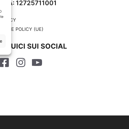
P.IVA: 12725711001
ID
nte
RIVACY
OOKIE POLICY (UE)
ze
SEGUICI SUI SOCIAL