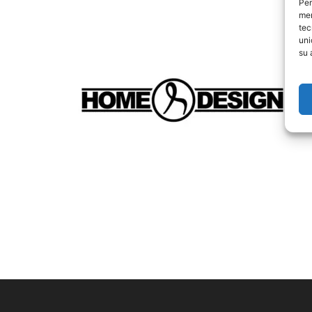
Per
mem
tec
uni
su 