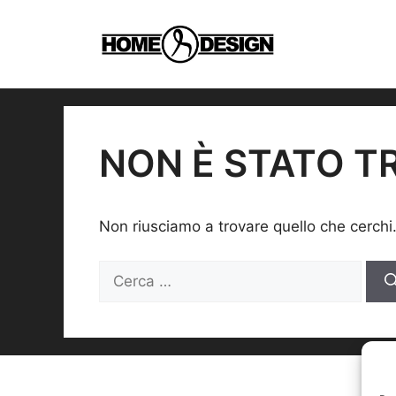
Vai
al
contenuto
NON È STATO T
Non riusciamo a trovare quello che cerchi
Ricerca
per: